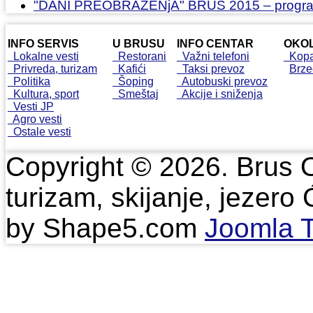
"DANI PREOBRAŽENjA" BRUS 2015 – progr
INFO SERVIS
U BRUSU
INFO CENTAR
OKOL
Lokalne vesti
Restorani
Važni telefoni
Kopa
Privreda, turizam
Kafići
Taksi prevoz
Brze
Politika
Šoping
Autobuski prevoz
Kultura, sport
Smeštaj
Akcije i sniženja
Vesti JP
Agro vesti
Ostale vesti
Copyright © 2026. Brus 
turizam, skijanje, jezero
by Shape5.com
Joomla 