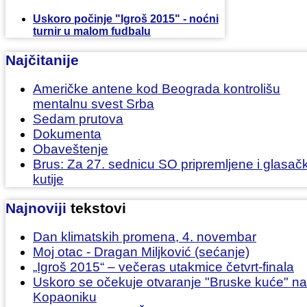
Uskoro počinje "Igroš 2015" - noćni
turnir u malom fudbalu
Najčitanije
Američke antene kod Beograda kontrolišu
mentalnu svest Srba
Sedam prutova
Dokumenta
Obaveštenje
Brus: Za 27. sednicu SO pripremljene i glasač
kutije
Najnoviji
tekstovi
Dan klimatskih promena, 4. novembar
Moj otac - Dragan Miljković (sećanje)
„Igroš 2015“ – večeras utakmice četvrt-finala
Uskoro se očekuje otvaranje "Bruske kuće" na
Kopaoniku