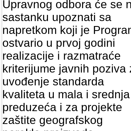
Uprаvnog odborа će se 
sastanku upoznati sа
nаpretkom koji je Progr
ostvаrio u prvoj godini
realizacije i razmatraće
kriterijume javnih poziva
uvođenje standarda
kvaliteta u mala i srednja
preduzeća i za projekte
zaštite geografskog