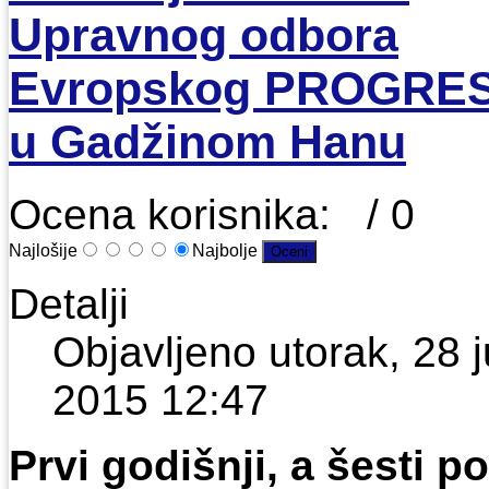
Upravnog odbora
Evropskog PROGRE
u Gadžinom Hanu
Ocena korisnika:
/ 0
Najlošije
Najbolje
Detalji
Objavljeno utorak, 28 j
2015 12:47
Prvi godišnji, a šesti po