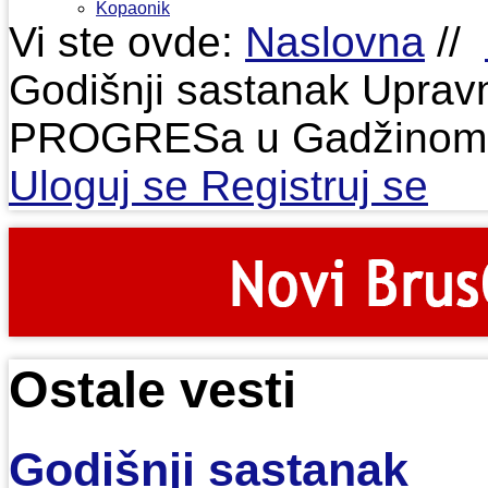
Kopaonik
Vi ste ovde:
Naslovna
//
Godišnji sastanak Upra
PROGRESa u Gadžinom
Uloguj se
Registruj se
Ostale vesti
Godišnji sastanak