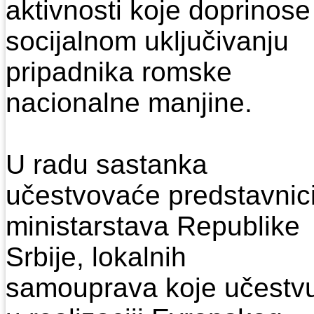
aktivnosti koje doprinose
socijalnom uključivanju
pripadnika romske
nacionalne manjine.
U rаdu sаstаnkа
učestvovаće predstаvnic
ministаrstаvа Republike
Srbije, lokаlnih
sаmouprаvа koje učestv