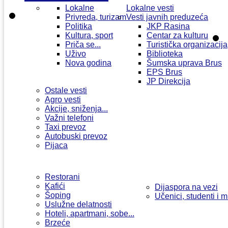
Lokalne
Lokalne vesti
Privreda, turizam
Vesti javnih preduzeća
Politika
JKP Rasina
Kultura, sport
Centar za kulturu
Priča se...
Turistička organizacija
Uživo
Biblioteka
Nova godina
Šumska uprava Brus
EPS Brus
JP Direkcija
Ostale vesti
Agro vesti
Akcije, sniženja...
Važni telefoni
Taxi prevoz
Autobuski prevoz
Pijaca
Restorani
Kafići
Dijaspora na vezi
Šoping
Učenici, studenti i m
Uslužne delatnosti
Hoteli, apartmani, sobe...
Brzeće