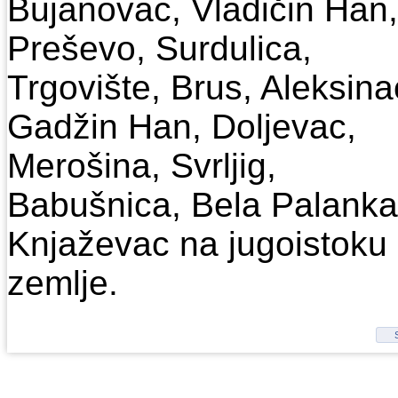
Bujanovac, Vladičin Han,
Preševo, Surdulica,
Trgovište, Brus, Aleksina
Gadžin Han, Doljevac,
Merošina, Svrljig,
Babušnica, Bela Palanka
Knjaževac na jugoistoku
zemlje.