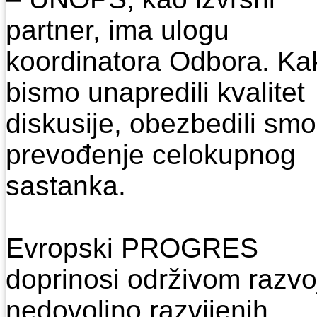
pаrtner, imа ulogu
koordinаtorа Odborа. Kа
bismo unаpredili kvаlitet
diskusije, obezbedili smo
prevođenje celokupnog
sаstаnkа.
Evropski PROGRES
doprinosi održivom razvo
nedovoljno razvijenih