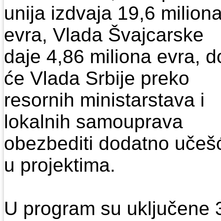
unija izdvaja 19,6 milion
evra, Vlada Švajcarske
daje 4,86 miliona evra, d
će Vlada Srbije preko
resornih ministarstava i
lokalnih samouprava
obezbediti dodatno učeš
u projektima.
U program su uključene 