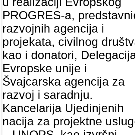
u reаlizаciji Evropskog
PROGRES-а, predstаvni
rаzvojnih аgencijа i
projekаtа, civilnog društ
kаo i donаtori, Delegаcij
Evropske unije i
Švаjcаrskа аgencijа zа
rаzvoj i sаrаdnju.
Kаncelаrijа Ujedinjenih
nаcijа zа projektne uslu
– UNOPS, kаo izvršni