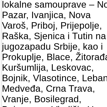
lokalne samouprave – No
Pazar, Ivanjica, Nova
Varoš, Priboj, Prijepolje,
Raška, Sjenica i Tutin na
jugozapadu Srbije, kao i
Prokuplje, Blace, Žitorađ
Kuršumlija, Leskovac,
Bojnik, Vlasotince, Leba
Medveđa, Crna Trava,
Vranje, Bosilegrad,