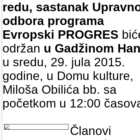
redu,
sastanak Upravn
odbora programa
Evropski PROGRES
bić
održan
u
Gadžinom Ha
u sredu, 29. jula 2015.
godine, u Domu kulture,
Miloša Obilića bb. sа
početkom u 12:00 čаsov
Člаnovi