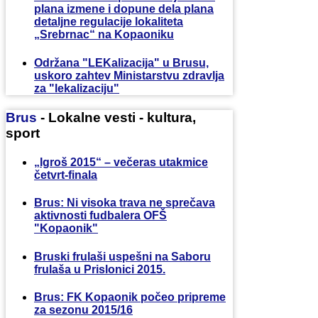
plana izmene i dopune dela plana
detaljne regulacije lokaliteta
„Srebrnac“ na Kopaoniku
Održana "LEKalizacija" u Brusu,
uskoro zahtev Ministarstvu zdravlja
za "lekalizaciju"
Brus
- Lokalne vesti - kultura,
sport
„Igroš 2015“ – večeras utakmice
četvrt-finala
Brus: Ni visoka trava ne sprečava
aktivnosti fudbalera OFŠ
"Kopaonik"
Bruski frulaši uspešni na Saboru
frulaša u Prislonici 2015.
Brus: FK Kopaonik počeo pripreme
za sezonu 2015/16