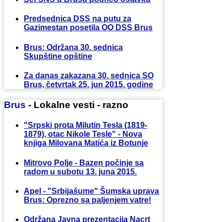
Predsednica DSS na putu za
Gazimestan posetila OO DSS Brus
Brus: Održana 30. sednica
Skupštine opštine
Za danas zakazana 30. sednica SO
Brus, četvrtak 25. jun 2015. godine
Brus
- Lokalne vesti - razno
"Srpski prota Milutin Tesla (1819-
1879), otac Nikole Tesle" - Nova
knjiga Milovana Matića iz Botunje
Mitrovo Polje - Bazen počinje sa
radom u subotu 13. juna 2015.
Apel - "Srbijašume" Šumska uprava
Brus: Oprezno sa paljenjem vatre!
Održana Javna prezentacija Nacrt